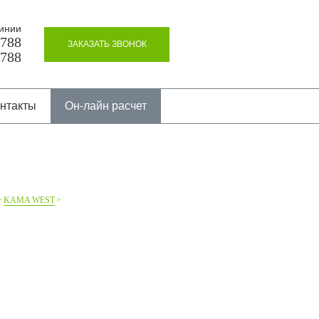
инии
8788
ЗАКАЗАТЬ ЗВОНОК
8788
нтакты
Он-лайн расчет
KAMA WEST