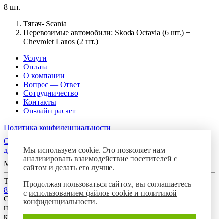
8 шт.
Тягач- Scania
Перевозимые автомобили: Skoda Octavia (6 шт.) +
Chevrolet Lanos (2 шт.)
Услуги
Оплата
О компании
Вопрос — Ответ
Сотрудничество
Контакты
Он-лайн расчет
Политика конфиденциальности
Согласие посетителя сайта на обработку персональных
данных
Мы используем cookie. Это позволяет нам
анализировать взаимодействие посетителей с
Мы в соцсетях
сайтом и делать его лучше.
Телефон горячей линии
Продолжая пользоваться сайтом, вы соглашаетесь
8-800-700-8788
с
использованием файлов cookie и политикой
Обращаем Ваше внимание на то, что данный интернет-сайт
конфиденциальности.
носит исключительно информационный характер и ни при
каких условиях предложения, размещенные на нем, не