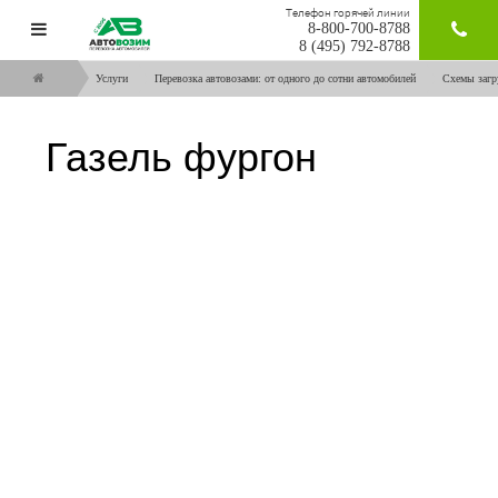
Телефон горячей линии
8-800-700-8788
ЗАКАЗАТ
8 (495) 792-8788
Услуги
Перевозка автовозами: от одного до сотни автомобилей
Схемы загр
Газель фургон