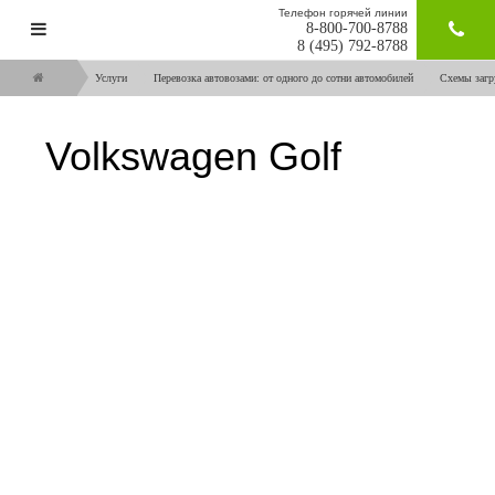
Телефон горячей линии
8-800-700-8788
ЗАКАЗАТ
8 (495) 792-8788
Услуги
Перевозка автовозами: от одного до сотни автомобилей
Схемы загр
Volkswagen Golf