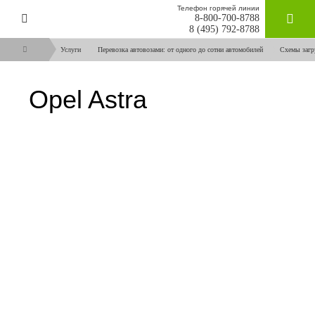
Телефон горячей линии
8-800-700-8788
ЗАКАЗАТ
8 (495) 792-8788
Услуги
Перевозка автовозами: от одного до сотни автомобилей
Схемы загр
Opel Astra