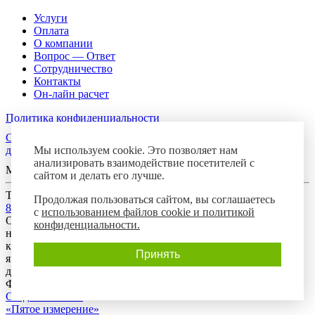
Услуги
Оплата
О компании
Вопрос — Ответ
Сотрудничество
Контакты
Он-лайн расчет
Политика конфиденциальности
Согласие посетителя сайта на обработку персональных
Мы используем cookie. Это позволяет нам
данных
анализировать взаимодействие посетителей с
Мы в соцсетях
сайтом и делать его лучше.
Телефон горячей линии
Продолжая пользоваться сайтом, вы соглашаетесь
8-800-700-8788
с
использованием файлов cookie и политикой
Обращаем Ваше внимание на то, что данный интернет-сайт
конфиденциальности.
носит исключительно информационный характер и ни при
каких условиях предложения, размещенные на нем, не
Принять
являются публичной офертой, определяемой положениями
действующего гражданского законодательства Российской
Федерации.
Создание сайта:
«Пятое измерение»