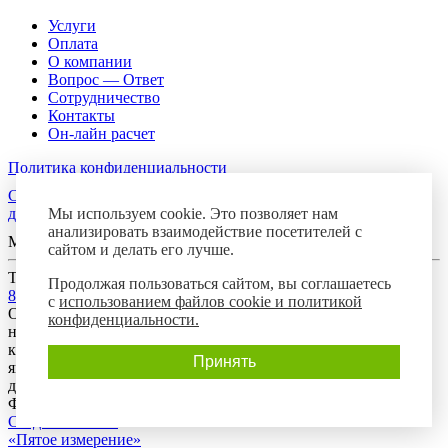
Услуги
Оплата
О компании
Вопрос — Ответ
Сотрудничество
Контакты
Он-лайн расчет
Политика конфиденциальности
Согласие посетителя сайта на обработку персональных
Мы используем cookie. Это позволяет нам
данных
анализировать взаимодействие посетителей с
Мы в соцсетях
сайтом и делать его лучше.
Телефон горячей линии
Продолжая пользоваться сайтом, вы соглашаетесь
8-800-700-8788
с
использованием файлов cookie и политикой
Обращаем Ваше внимание на то, что данный интернет-сайт
конфиденциальности.
носит исключительно информационный характер и ни при
каких условиях предложения, размещенные на нем, не
Принять
являются публичной офертой, определяемой положениями
действующего гражданского законодательства Российской
Федерации.
Создание сайта:
«Пятое измерение»