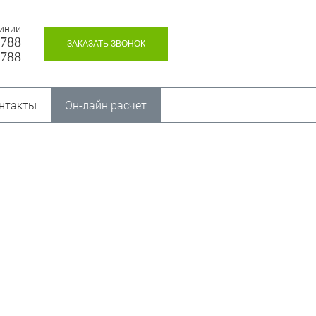
линии
8788
ЗАКАЗАТЬ ЗВОНОК
8788
нтакты
Он-лайн расчет