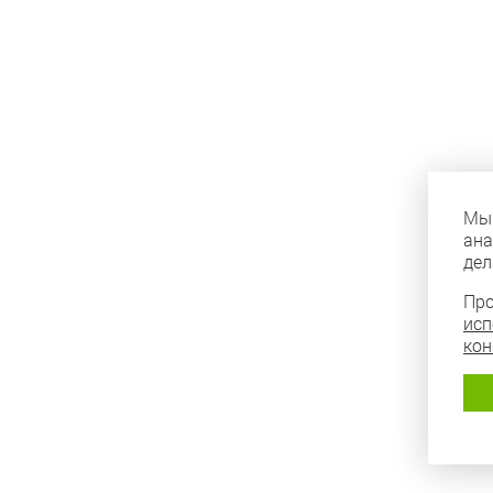
Мы 
ана
дел
Про
исп
кон