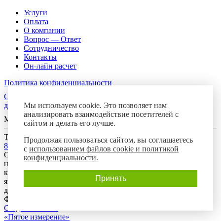
Услуги
Оплата
О компании
Вопрос — Ответ
Сотрудничество
Контакты
Он-лайн расчет
Политика конфиденциальности
Согласие посетителя сайта на обработку персональных
Мы используем cookie. Это позволяет нам
данных
анализировать взаимодействие посетителей с
Мы в соцсетях
сайтом и делать его лучше.
Телефон горячей линии
Продолжая пользоваться сайтом, вы соглашаетесь
8-800-700-8788
с
использованием файлов cookie и политикой
Обращаем Ваше внимание на то, что данный интернет-сайт
конфиденциальности.
носит исключительно информационный характер и ни при
каких условиях предложения, размещенные на нем, не
Принять
являются публичной офертой, определяемой положениями
действующего гражданского законодательства Российской
Федерации.
Создание сайта:
«Пятое измерение»