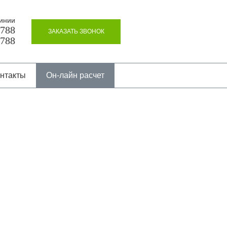
инии
8788
ЗАКАЗАТЬ ЗВОНОК
8788
нтакты
Он-лайн расчет