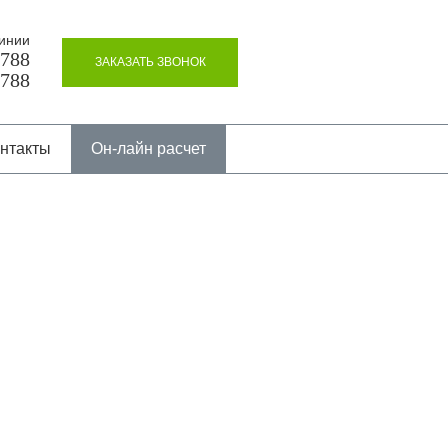
инии
8788
ЗАКАЗАТЬ ЗВОНОК
8788
нтакты
Он-лайн расчет