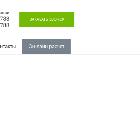
инии
8788
ЗАКАЗАТЬ ЗВОНОК
8788
нтакты
Он-лайн расчет