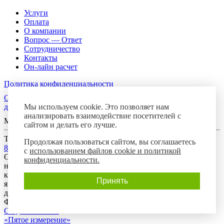
Услуги
Оплата
О компании
Вопрос — Ответ
Сотрудничество
Контакты
Он-лайн расчет
Политика конфиденциальности
Согласие посетителя сайта на обработку персональных
Мы используем cookie. Это позволяет нам
данных
анализировать взаимодействие посетителей с
Мы в соцсетях
сайтом и делать его лучше.
Телефон горячей линии
Продолжая пользоваться сайтом, вы соглашаетесь
8-800-700-8788
с
использованием файлов cookie и политикой
Обращаем Ваше внимание на то, что данный интернет-сайт
конфиденциальности.
носит исключительно информационный характер и ни при
каких условиях предложения, размещенные на нем, не
Принять
являются публичной офертой, определяемой положениями
действующего гражданского законодательства Российской
Федерации.
Создание сайта:
«Пятое измерение»