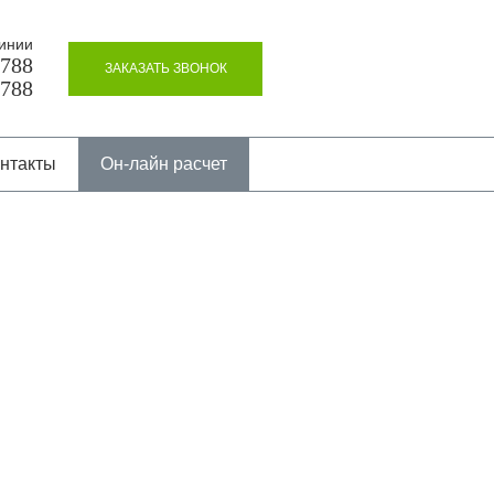
инии
8788
ЗАКАЗАТЬ ЗВОНОК
8788
нтакты
Он-лайн расчет