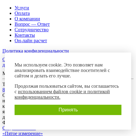
Услуги
Оплата
О компании
Вопрос — Ответ
Сотрудничество
Контакты
Он-лайн расчет
Политика конфиденциальности
Согласие посетителя сайта на обработку персональных
Мы используем cookie. Это позволяет нам
данных
анализировать взаимодействие посетителей с
Мы в соцсетях
сайтом и делать его лучше.
Телефон горячей линии
Продолжая пользоваться сайтом, вы соглашаетесь
8-800-700-8788
с
использованием файлов cookie и политикой
Обращаем Ваше внимание на то, что данный интернет-сайт
конфиденциальности.
носит исключительно информационный характер и ни при
каких условиях предложения, размещенные на нем, не
Принять
являются публичной офертой, определяемой положениями
действующего гражданского законодательства Российской
Федерации.
Создание сайта:
«Пятое измерение»