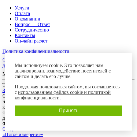
Услуги
Оплата
О компании
Вопрос — Ответ
Сотрудничество
Контакты
Он-лайн расчет
Политика конфиденциальности
Согласие посетителя сайта на обработку персональных
Мы используем cookie. Это позволяет нам
данных
анализировать взаимодействие посетителей с
Мы в соцсетях
сайтом и делать его лучше.
Телефон горячей линии
Продолжая пользоваться сайтом, вы соглашаетесь
8-800-700-8788
с
использованием файлов cookie и политикой
Обращаем Ваше внимание на то, что данный интернет-сайт
конфиденциальности.
носит исключительно информационный характер и ни при
каких условиях предложения, размещенные на нем, не
Принять
являются публичной офертой, определяемой положениями
действующего гражданского законодательства Российской
Федерации.
Создание сайта:
«Пятое измерение»