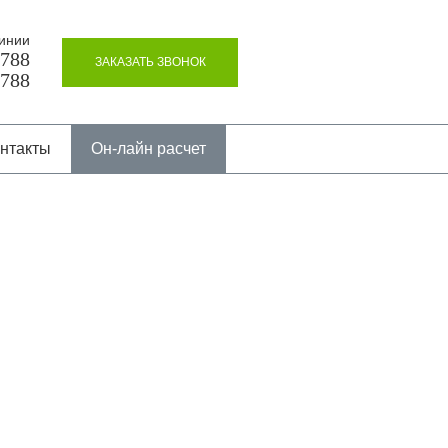
инии
8788
ЗАКАЗАТЬ ЗВОНОК
8788
нтакты
Он-лайн расчет