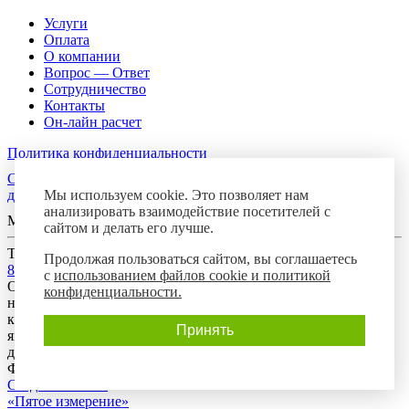
Услуги
Оплата
О компании
Вопрос — Ответ
Сотрудничество
Контакты
Он-лайн расчет
Политика конфиденциальности
Согласие посетителя сайта на обработку персональных
Мы используем cookie. Это позволяет нам
данных
анализировать взаимодействие посетителей с
Мы в соцсетях
сайтом и делать его лучше.
Телефон горячей линии
Продолжая пользоваться сайтом, вы соглашаетесь
8-800-700-8788
с
использованием файлов cookie и политикой
Обращаем Ваше внимание на то, что данный интернет-сайт
конфиденциальности.
носит исключительно информационный характер и ни при
каких условиях предложения, размещенные на нем, не
Принять
являются публичной офертой, определяемой положениями
действующего гражданского законодательства Российской
Федерации.
Создание сайта:
«Пятое измерение»