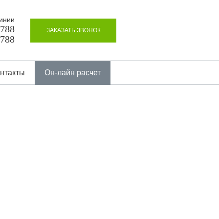
инии
8788
ЗАКАЗАТЬ ЗВОНОК
8788
нтакты
Он-лайн расчет