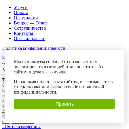
Услуги
Оплата
О компании
Вопрос — Ответ
Сотрудничество
Контакты
Он-лайн расчет
Политика конфиденциальности
Согласие посетителя сайта на обработку персональных
Мы используем cookie. Это позволяет нам
данных
анализировать взаимодействие посетителей с
Мы в соцсетях
сайтом и делать его лучше.
Телефон горячей линии
Продолжая пользоваться сайтом, вы соглашаетесь
8-800-700-8788
с
использованием файлов cookie и политикой
Обращаем Ваше внимание на то, что данный интернет-сайт
конфиденциальности.
носит исключительно информационный характер и ни при
каких условиях предложения, размещенные на нем, не
Принять
являются публичной офертой, определяемой положениями
действующего гражданского законодательства Российской
Федерации.
Создание сайта:
«Пятое измерение»