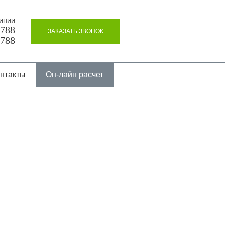
инии
8788
ЗАКАЗАТЬ ЗВОНОК
8788
нтакты
Он-лайн расчет