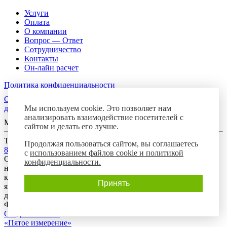
Услуги
Оплата
О компании
Вопрос — Ответ
Сотрудничество
Контакты
Он-лайн расчет
Политика конфиденциальности
Согласие посетителя сайта на обработку персональных
Мы используем cookie. Это позволяет нам
данных
анализировать взаимодействие посетителей с
Мы в соцсетях
сайтом и делать его лучше.
Телефон горячей линии
Продолжая пользоваться сайтом, вы соглашаетесь
8-800-700-8788
с
использованием файлов cookie и политикой
Обращаем Ваше внимание на то, что данный интернет-сайт
конфиденциальности.
носит исключительно информационный характер и ни при
каких условиях предложения, размещенные на нем, не
Принять
являются публичной офертой, определяемой положениями
действующего гражданского законодательства Российской
Федерации.
Создание сайта:
«Пятое измерение»