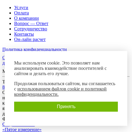
Услуги
Оплата
О компании
Вопрос — Ответ
Сотрудничество
Контакты
Он-лайн расчет
Политика конфиденциальности
Согласие посетителя сайта на обработку персональных
Мы используем cookie. Это позволяет нам
данных
анализировать взаимодействие посетителей с
Мы в соцсетях
сайтом и делать его лучше.
Телефон горячей линии
Продолжая пользоваться сайтом, вы соглашаетесь
8-800-700-8788
с
использованием файлов cookie и политикой
Обращаем Ваше внимание на то, что данный интернет-сайт
конфиденциальности.
носит исключительно информационный характер и ни при
каких условиях предложения, размещенные на нем, не
Принять
являются публичной офертой, определяемой положениями
действующего гражданского законодательства Российской
Федерации.
Создание сайта:
«Пятое измерение»