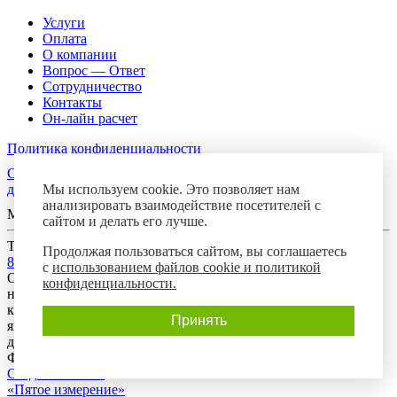
Услуги
Оплата
О компании
Вопрос — Ответ
Сотрудничество
Контакты
Он-лайн расчет
Политика конфиденциальности
Согласие посетителя сайта на обработку персональных
Мы используем cookie. Это позволяет нам
данных
анализировать взаимодействие посетителей с
Мы в соцсетях
сайтом и делать его лучше.
Телефон горячей линии
Продолжая пользоваться сайтом, вы соглашаетесь
8-800-700-8788
с
использованием файлов cookie и политикой
Обращаем Ваше внимание на то, что данный интернет-сайт
конфиденциальности.
носит исключительно информационный характер и ни при
каких условиях предложения, размещенные на нем, не
Принять
являются публичной офертой, определяемой положениями
действующего гражданского законодательства Российской
Федерации.
Создание сайта:
«Пятое измерение»