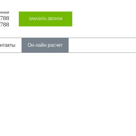
инии
8788
ЗАКАЗАТЬ ЗВОНОК
8788
нтакты
Он-лайн расчет