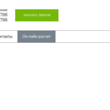
инии
8788
ЗАКАЗАТЬ ЗВОНОК
8788
нтакты
Он-лайн расчет