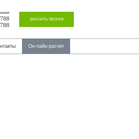
инии
8788
ЗАКАЗАТЬ ЗВОНОК
8788
нтакты
Он-лайн расчет