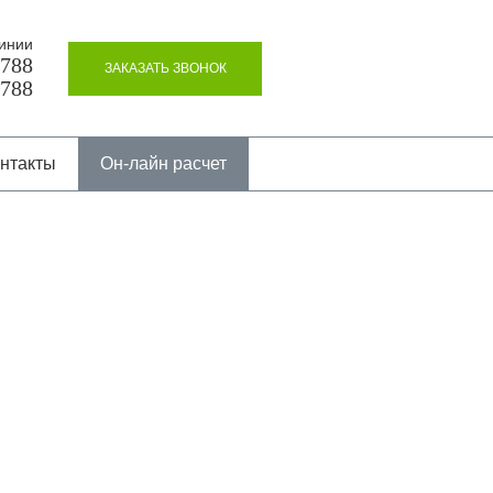
инии
8788
ЗАКАЗАТЬ ЗВОНОК
8788
нтакты
Он-лайн расчет