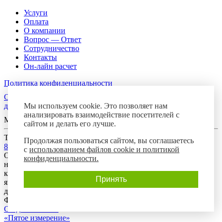
Услуги
Оплата
О компании
Вопрос — Ответ
Сотрудничество
Контакты
Он-лайн расчет
Политика конфиденциальности
Согласие посетителя сайта на обработку персональных
Мы используем cookie. Это позволяет нам
данных
анализировать взаимодействие посетителей с
Мы в соцсетях
сайтом и делать его лучше.
Телефон горячей линии
Продолжая пользоваться сайтом, вы соглашаетесь
8-800-700-8788
с
использованием файлов cookie и политикой
Обращаем Ваше внимание на то, что данный интернет-сайт
конфиденциальности.
носит исключительно информационный характер и ни при
каких условиях предложения, размещенные на нем, не
Принять
являются публичной офертой, определяемой положениями
действующего гражданского законодательства Российской
Федерации.
Создание сайта:
«Пятое измерение»