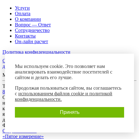
Услуги
Оплата
О компании
Вопрос — Ответ
Сотрудничество
Контакты
Он-лайн расчет
Политика конфиденциальности
Согласие посетителя сайта на обработку персональных
Мы используем cookie. Это позволяет нам
данных
анализировать взаимодействие посетителей с
Мы в соцсетях
сайтом и делать его лучше.
Телефон горячей линии
Продолжая пользоваться сайтом, вы соглашаетесь
8-800-700-8788
с
использованием файлов cookie и политикой
Обращаем Ваше внимание на то, что данный интернет-сайт
конфиденциальности.
носит исключительно информационный характер и ни при
каких условиях предложения, размещенные на нем, не
Принять
являются публичной офертой, определяемой положениями
действующего гражданского законодательства Российской
Федерации.
Создание сайта:
«Пятое измерение»