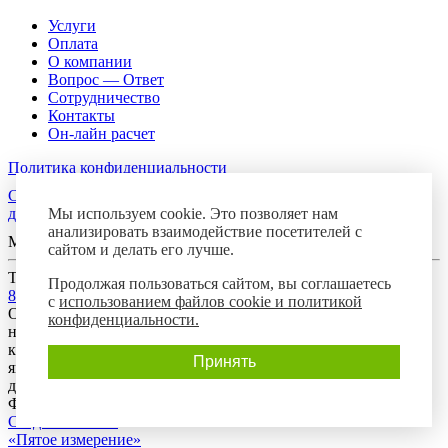
Услуги
Оплата
О компании
Вопрос — Ответ
Сотрудничество
Контакты
Он-лайн расчет
Политика конфиденциальности
Согласие посетителя сайта на обработку персональных
Мы используем cookie. Это позволяет нам
данных
анализировать взаимодействие посетителей с
Мы в соцсетях
сайтом и делать его лучше.
Телефон горячей линии
Продолжая пользоваться сайтом, вы соглашаетесь
8-800-700-8788
с
использованием файлов cookie и политикой
Обращаем Ваше внимание на то, что данный интернет-сайт
конфиденциальности.
носит исключительно информационный характер и ни при
каких условиях предложения, размещенные на нем, не
Принять
являются публичной офертой, определяемой положениями
действующего гражданского законодательства Российской
Федерации.
Создание сайта:
«Пятое измерение»