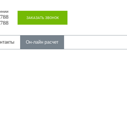
инии
8788
ЗАКАЗАТЬ ЗВОНОК
8788
нтакты
Он-лайн расчет