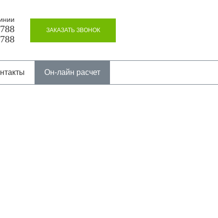
инии
8788
ЗАКАЗАТЬ ЗВОНОК
8788
нтакты
Он-лайн расчет