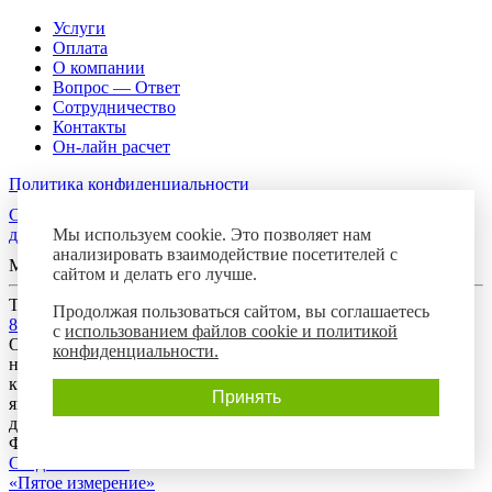
Услуги
Оплата
О компании
Вопрос — Ответ
Сотрудничество
Контакты
Он-лайн расчет
Политика конфиденциальности
Согласие посетителя сайта на обработку персональных
Мы используем cookie. Это позволяет нам
данных
анализировать взаимодействие посетителей с
Мы в соцсетях
сайтом и делать его лучше.
Телефон горячей линии
Продолжая пользоваться сайтом, вы соглашаетесь
8-800-700-8788
с
использованием файлов cookie и политикой
Обращаем Ваше внимание на то, что данный интернет-сайт
конфиденциальности.
носит исключительно информационный характер и ни при
каких условиях предложения, размещенные на нем, не
Принять
являются публичной офертой, определяемой положениями
действующего гражданского законодательства Российской
Федерации.
Создание сайта:
«Пятое измерение»