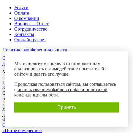
Услуги
Оплата
О компании
Вопрос — Ответ
Сотрудничество
Контакты
Он-лайн расчет
Политика конфиденциальности
Согласие посетителя сайта на обработку персональных
Мы используем cookie. Это позволяет нам
данных
анализировать взаимодействие посетителей с
Мы в соцсетях
сайтом и делать его лучше.
Телефон горячей линии
Продолжая пользоваться сайтом, вы соглашаетесь
8-800-700-8788
с
использованием файлов cookie и политикой
Обращаем Ваше внимание на то, что данный интернет-сайт
конфиденциальности.
носит исключительно информационный характер и ни при
каких условиях предложения, размещенные на нем, не
Принять
являются публичной офертой, определяемой положениями
действующего гражданского законодательства Российской
Федерации.
Создание сайта:
«Пятое измерение»