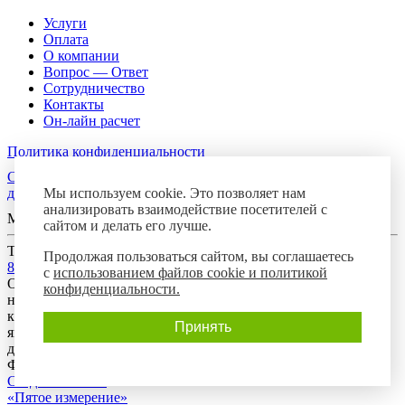
Услуги
Оплата
О компании
Вопрос — Ответ
Сотрудничество
Контакты
Он-лайн расчет
Политика конфиденциальности
Согласие посетителя сайта на обработку персональных
Мы используем cookie. Это позволяет нам
данных
анализировать взаимодействие посетителей с
Мы в соцсетях
сайтом и делать его лучше.
Телефон горячей линии
Продолжая пользоваться сайтом, вы соглашаетесь
8-800-700-8788
с
использованием файлов cookie и политикой
Обращаем Ваше внимание на то, что данный интернет-сайт
конфиденциальности.
носит исключительно информационный характер и ни при
каких условиях предложения, размещенные на нем, не
Принять
являются публичной офертой, определяемой положениями
действующего гражданского законодательства Российской
Федерации.
Создание сайта:
«Пятое измерение»