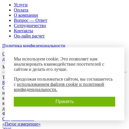
Услуги
Оплата
О компании
Вопрос — Ответ
Сотрудничество
Контакты
Он-лайн расчет
Политика конфиденциальности
Согласие посетителя сайта на обработку персональных
данных
Мы используем cookie. Это позволяет нам
анализировать взаимодействие посетителей с
Мы в соцсетях
сайтом и делать его лучше.
Телефон горячей линии
Продолжая пользоваться сайтом, вы соглашаетесь
8-800-700-8788
с
использованием файлов cookie и политикой
Обращаем Ваше внимание на то, что данный интернет-сайт
конфиденциальности.
носит исключительно информационный характер и ни при
каких условиях предложения, размещенные на нем, не
Принять
являются публичной офертой, определяемой положениями
действующего гражданского законодательства Российской
Федерации.
Создание сайта:
«Пятое измерение»