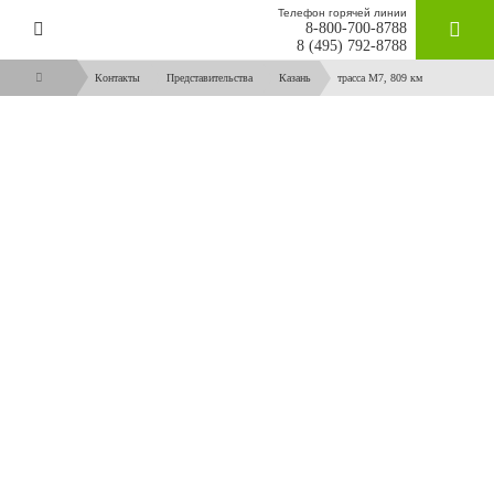
Телефон горячей линии
8-800-700-8788
ЗАКАЗАТ
8 (495) 792-8788
Контакты
Представительства
Казань
трасса М7, 809 км