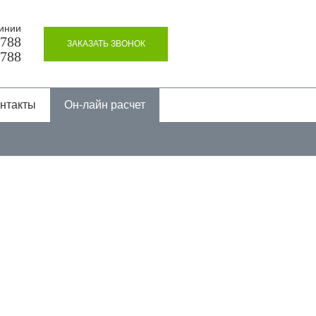
инии
8788
ЗАКАЗАТЬ ЗВОНОК
8788
нтакты
Он-лайн расчет