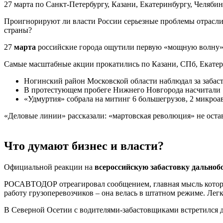
27 марта по Санкт-Петербургу, Казани, Екатеринбургу, Челяб
Проигнорируют ли власти России серьезные проблемы отрасл
страны?
27
марта
российские города ощутили первую «мощную волну
Самые масштабные акции прокатились по Казани, СПб, Екатери
Ногинский район Московской области наблюдал за забаст
В протестующем пробеге Нижнего Новгорода насчитали 1
«Удмуртия» собрала на митинг 6 большегрузов, 2 микроав
«Деловые линии» рассказали: «мартовская революция» не оста
Что думают бизнес и власти?
Официальной реакции на
всероссийскую забастовку дально
РОСАВТОДОР отреагировал сообщением, главная мысль которого
работу грузоперевозчиков – она велась в штатном режиме. Лег
В Северной Осетии с водителями-забастовщиками встретился д