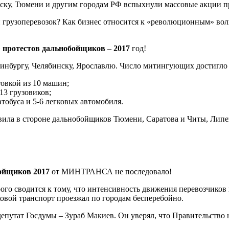
инску, Тюмени и другим городам РФ вспыхнули массовые акции 
и грузоперевозок? Как бизнес относится к «революционным» в
»
протестов дальнобойщиков
–
2017
год!
нбургу, Челябинску, Ярославлю. Число митингующих достигло 20
овкой из 10 машин;
3 грузовиков;
тобуса и 5-6 легковых автомобиля.
вила в стороне дальнобойщиков Тюмени, Саратова и Читы, Липец
бойщиков 2017
от МИНТРАНСА не последовало!
 сводится к тому, что интенсивность движения перевозчиков п
ковой транспорт проезжал по городам бесперебойно.
епутат Госдумы – Зураб Макиев. Он уверял, что Правительство 