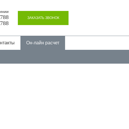
инии
8788
ЗАКАЗАТЬ ЗВОНОК
8788
нтакты
Он-лайн расчет