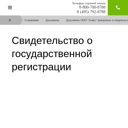
Телефон горячей линии
8-800-700-8788
ЗАКАЗАТ
8 (495) 792-8788
О компании
Документы
Документы ООО "Алекс" (реквизиты и свидетельст
Свидетельство о
государственной
регистрации