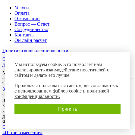
Услуги
Оплата
О компании
Вопрос — Ответ
Сотрудничество
Контакты
Он-лайн расчет
Политика конфиденциальности
Согласие посетителя сайта на обработку персональных
Мы используем cookie. Это позволяет нам
данных
анализировать взаимодействие посетителей с
Мы в соцсетях
сайтом и делать его лучше.
Телефон горячей линии
Продолжая пользоваться сайтом, вы соглашаетесь
8-800-700-8788
с
использованием файлов cookie и политикой
Обращаем Ваше внимание на то, что данный интернет-сайт
конфиденциальности.
носит исключительно информационный характер и ни при
каких условиях предложения, размещенные на нем, не
Принять
являются публичной офертой, определяемой положениями
действующего гражданского законодательства Российской
Федерации.
Создание сайта:
«Пятое измерение»